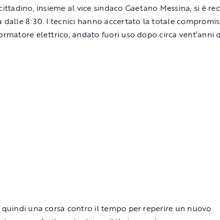
 cittadino, insieme al vice sindaco Gaetano Messina, si è re
à dalle 8:30. I tecnici hanno accertato la totale compromi
formatore elettrico, andato fuori uso dopo circa vent’anni d
a quindi una corsa contro il tempo per reperire un nuovo