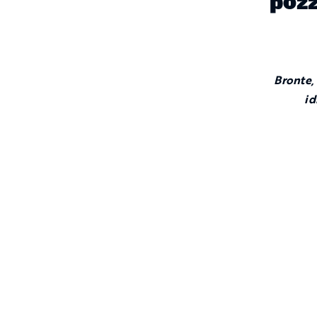
poz
Bronte,
id