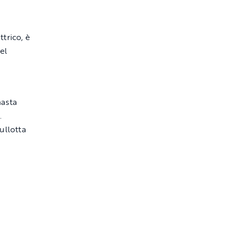
trico, è
el
masta
.
ullotta