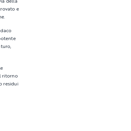
ia della
trovato e
ne.
indaco
 potente
uturo,
Le
l ritorno
o residui