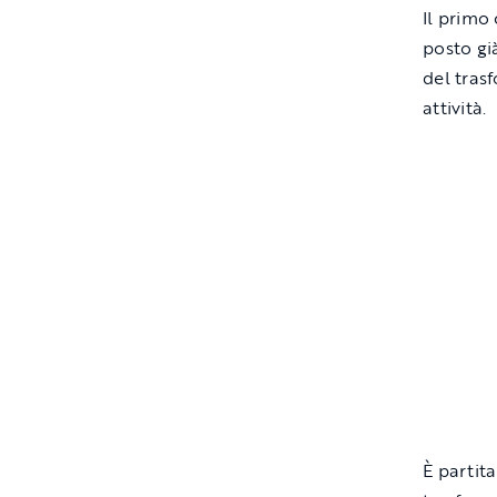
Il primo
posto gi
del tras
attività.
È partit