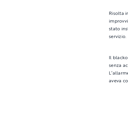
Risolta 
improvvi
stato in
servizio.
Il blacko
senza ac
L’allarm
aveva co