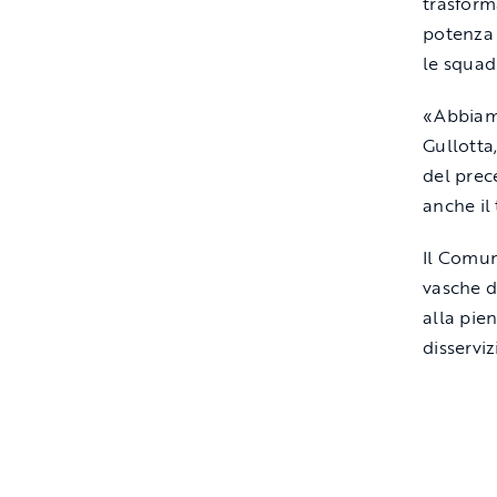
trasform
potenza 
le squad
«Abbiamo
Gullotta
del prec
anche il
Il Comun
vasche di
alla pie
disserviz