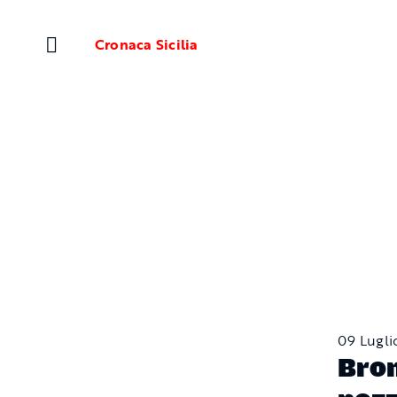
Salta
al
Cronaca Sicilia
contenuto
09 Lugli
Bron