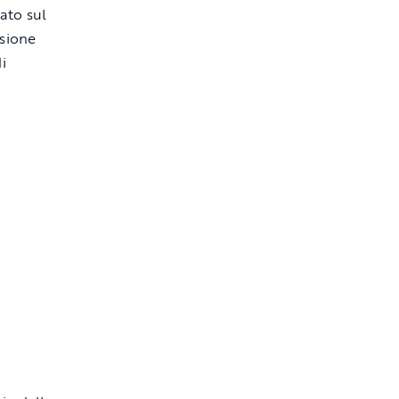
cato sul
ssione
i