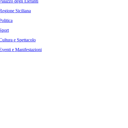
Palazzo degli Elefanti
Regione Siciliana
Politica
Sport
Cultura e Spettacolo
Eventi e Manifestazioni