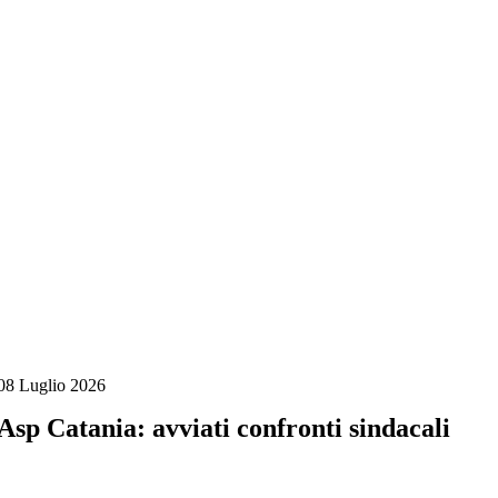
Salta
al
contenuto
08 Luglio 2026
Asp Catania: avviati confronti sindacali