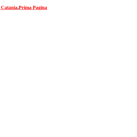
Salta
 Catania
,
Prima Pagina
al
contenuto