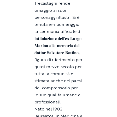
Trecastagni rende
omaggio ai suoi
personaggi illustri. Si è
tenuta ieri pomeriggio
la cerimonia ufficiale di
𝐢𝐧𝐭𝐢𝐭𝐨𝐥𝐚𝐳𝐢𝐨𝐧𝐞 𝐝𝐞𝐥𝐥’𝐞𝐱 𝐋𝐚𝐫𝐠𝐨
𝐌𝐚𝐫𝐢𝐧𝐨 𝐚𝐥𝐥𝐚 𝐦𝐞𝐦𝐨𝐫𝐢𝐚 𝐝𝐞𝐥
𝐝𝐨𝐭𝐭𝐨𝐫 𝐒𝐚𝐥𝐯𝐚𝐭𝐨𝐫𝐞 𝐁𝐨𝐭𝐭𝐢𝐧𝐨,
figura di riferimento per
quasi mezzo secolo per
tutta la comunità e
stimata anche nei paesi
del comprensorio per
le sue qualità umane e
professionali.
Nato nel 1903,
laureatosi in Medicina e