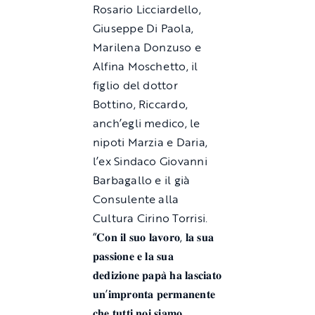
Rosario Licciardello,
Giuseppe Di Paola,
Marilena Donzuso e
Alfina Moschetto, il
figlio del dottor
Bottino, Riccardo,
anch’egli medico, le
nipoti Marzia e Daria,
l’ex Sindaco Giovanni
Barbagallo e il già
Consulente alla
Cultura Cirino Torrisi.
“𝐂𝐨𝐧 𝐢𝐥 𝐬𝐮𝐨 𝐥𝐚𝐯𝐨𝐫𝐨, 𝐥𝐚 𝐬𝐮𝐚
𝐩𝐚𝐬𝐬𝐢𝐨𝐧𝐞 𝐞 𝐥𝐚 𝐬𝐮𝐚
𝐝𝐞𝐝𝐢𝐳𝐢𝐨𝐧𝐞 𝐩𝐚𝐩𝐚̀ 𝐡𝐚 𝐥𝐚𝐬𝐜𝐢𝐚𝐭𝐨
𝐮𝐧’𝐢𝐦𝐩𝐫𝐨𝐧𝐭𝐚 𝐩𝐞𝐫𝐦𝐚𝐧𝐞𝐧𝐭𝐞
𝐜𝐡𝐞 𝐭𝐮𝐭𝐭𝐢 𝐧𝐨𝐢 𝐬𝐢𝐚𝐦𝐨