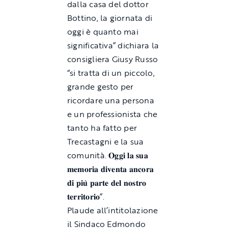
dalla casa del dottor
Bottino, la giornata di
oggi è quanto mai
significativa” dichiara la
consigliera Giusy Russo
“si tratta di un piccolo,
grande gesto per
ricordare una persona
e un professionista che
tanto ha fatto per
Trecastagni e la sua
comunità. 𝐎𝐠𝐠𝐢 𝐥𝐚 𝐬𝐮𝐚
𝐦𝐞𝐦𝐨𝐫𝐢𝐚 𝐝𝐢𝐯𝐞𝐧𝐭𝐚 𝐚𝐧𝐜𝐨𝐫𝐚
𝐝𝐢 𝐩𝐢𝐮̀ 𝐩𝐚𝐫𝐭𝐞 𝐝𝐞𝐥 𝐧𝐨𝐬𝐭𝐫𝐨
𝐭𝐞𝐫𝐫𝐢𝐭𝐨𝐫𝐢𝐨”.
Plaude all’intitolazione
il Sindaco Edmondo