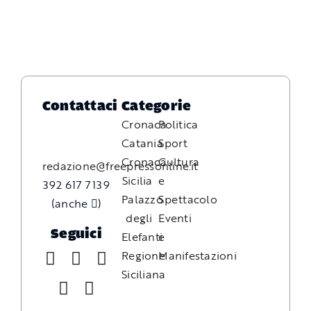
Contattaci
Categorie
Cronaca
Politica
Catania
Sport
Cronaca
Cultura
redazione@freepressonline.it
Sicilia
e
392 617 7139
Palazzo
Spettacolo
(anche
)
degli
Eventi
Seguici
Elefanti
e
Regione
Manifestazioni
Siciliana