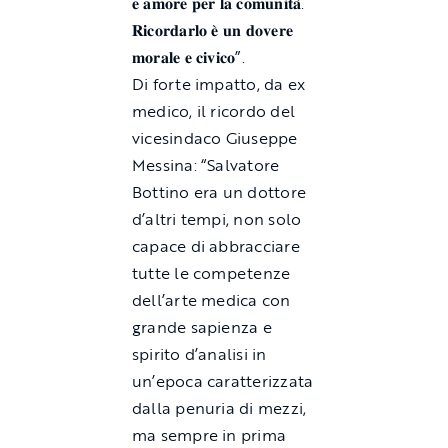
𝐞 𝐚𝐦𝐨𝐫𝐞 𝐩𝐞𝐫 𝐥𝐚 𝐜𝐨𝐦𝐮𝐧𝐢𝐭𝐚̀.
𝐑𝐢𝐜𝐨𝐫𝐝𝐚𝐫𝐥𝐨 𝐞̀ 𝐮𝐧 𝐝𝐨𝐯𝐞𝐫𝐞
𝐦𝐨𝐫𝐚𝐥𝐞 𝐞 𝐜𝐢𝐯𝐢𝐜𝐨”.
Di forte impatto, da ex
medico, il ricordo del
vicesindaco Giuseppe
Messina: “Salvatore
Bottino era un dottore
d’altri tempi, non solo
capace di abbracciare
tutte le competenze
dell’arte medica con
grande sapienza e
spirito d’analisi in
un’epoca caratterizzata
dalla penuria di mezzi,
ma sempre in prima