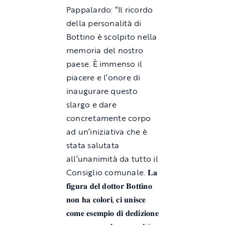
Pappalardo: “Il ricordo
della personalità di
Bottino è scolpito nella
memoria del nostro
paese. È immenso il
piacere e l’onore di
inaugurare questo
slargo e dare
concretamente corpo
ad un’iniziativa che è
stata salutata
all’unanimità da tutto il
Consiglio comunale. 𝐋𝐚
𝐟𝐢𝐠𝐮𝐫𝐚 𝐝𝐞𝐥 𝐝𝐨𝐭𝐭𝐨𝐫 𝐁𝐨𝐭𝐭𝐢𝐧𝐨
𝐧𝐨𝐧 𝐡𝐚 𝐜𝐨𝐥𝐨𝐫𝐢, 𝐜𝐢 𝐮𝐧𝐢𝐬𝐜𝐞
𝐜𝐨𝐦𝐞 𝐞𝐬𝐞𝐦𝐩𝐢𝐨 𝐝𝐢 𝐝𝐞𝐝𝐢𝐳𝐢𝐨𝐧𝐞