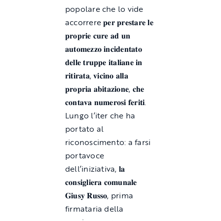
popolare che lo vide
accorrere 𝐩𝐞𝐫 𝐩𝐫𝐞𝐬𝐭𝐚𝐫𝐞 𝐥𝐞
𝐩𝐫𝐨𝐩𝐫𝐢𝐞 𝐜𝐮𝐫𝐞 𝐚𝐝 𝐮𝐧
𝐚𝐮𝐭𝐨𝐦𝐞𝐳𝐳𝐨 𝐢𝐧𝐜𝐢𝐝𝐞𝐧𝐭𝐚𝐭𝐨
𝐝𝐞𝐥𝐥𝐞 𝐭𝐫𝐮𝐩𝐩𝐞 𝐢𝐭𝐚𝐥𝐢𝐚𝐧𝐞 𝐢𝐧
𝐫𝐢𝐭𝐢𝐫𝐚𝐭𝐚, 𝐯𝐢𝐜𝐢𝐧𝐨 𝐚𝐥𝐥𝐚
𝐩𝐫𝐨𝐩𝐫𝐢𝐚 𝐚𝐛𝐢𝐭𝐚𝐳𝐢𝐨𝐧𝐞, 𝐜𝐡𝐞
𝐜𝐨𝐧𝐭𝐚𝐯𝐚 𝐧𝐮𝐦𝐞𝐫𝐨𝐬𝐢 𝐟𝐞𝐫𝐢𝐭𝐢.
Lungo l’iter che ha
portato al
riconoscimento: a farsi
portavoce
dell’iniziativa, 𝐥𝐚
𝐜𝐨𝐧𝐬𝐢𝐠𝐥𝐢𝐞𝐫𝐚 𝐜𝐨𝐦𝐮𝐧𝐚𝐥𝐞
𝐆𝐢𝐮𝐬𝐲 𝐑𝐮𝐬𝐬𝐨, prima
firmataria della