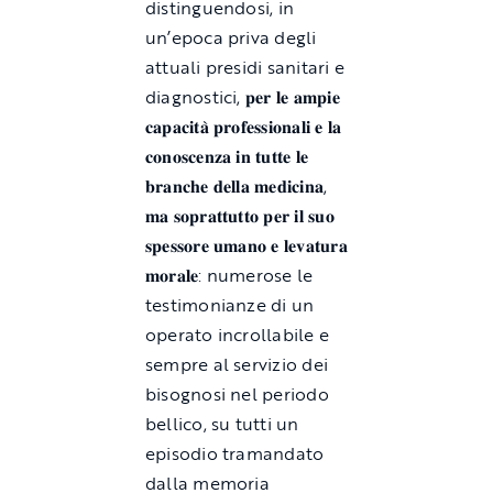
distinguendosi, in
un’epoca priva degli
attuali presidi sanitari e
diagnostici, 𝐩𝐞𝐫 𝐥𝐞 𝐚𝐦𝐩𝐢𝐞
𝐜𝐚𝐩𝐚𝐜𝐢𝐭𝐚̀ 𝐩𝐫𝐨𝐟𝐞𝐬𝐬𝐢𝐨𝐧𝐚𝐥𝐢 𝐞 𝐥𝐚
𝐜𝐨𝐧𝐨𝐬𝐜𝐞𝐧𝐳𝐚 𝐢𝐧 𝐭𝐮𝐭𝐭𝐞 𝐥𝐞
𝐛𝐫𝐚𝐧𝐜𝐡𝐞 𝐝𝐞𝐥𝐥𝐚 𝐦𝐞𝐝𝐢𝐜𝐢𝐧𝐚,
𝐦𝐚 𝐬𝐨𝐩𝐫𝐚𝐭𝐭𝐮𝐭𝐭𝐨 𝐩𝐞𝐫 𝐢𝐥 𝐬𝐮𝐨
𝐬𝐩𝐞𝐬𝐬𝐨𝐫𝐞 𝐮𝐦𝐚𝐧𝐨 𝐞 𝐥𝐞𝐯𝐚𝐭𝐮𝐫𝐚
𝐦𝐨𝐫𝐚𝐥𝐞: numerose le
testimonianze di un
operato incrollabile e
sempre al servizio dei
bisognosi nel periodo
bellico, su tutti un
episodio tramandato
dalla memoria