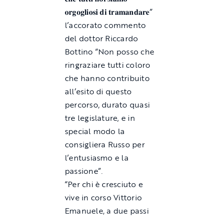
𝐨𝐫𝐠𝐨𝐠𝐥𝐢𝐨𝐬𝐢 𝐝𝐢 𝐭𝐫𝐚𝐦𝐚𝐧𝐝𝐚𝐫𝐞”
l’accorato commento
del dottor Riccardo
Bottino “Non posso che
ringraziare tutti coloro
che hanno contribuito
all’esito di questo
percorso, durato quasi
tre legislature, e in
special modo la
consigliera Russo per
l’entusiasmo e la
passione”.
“Per chi è cresciuto e
vive in corso Vittorio
Emanuele, a due passi