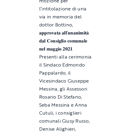
mozione per
l’intitolazione di una
via in memoria del
dottor Bottino,
𝐚𝐩𝐩𝐫𝐨𝐯𝐚𝐭𝐚 𝐚𝐥𝐥’𝐮𝐧𝐚𝐧𝐢𝐦𝐢𝐭𝐚̀
𝐝𝐚𝐥 𝐂𝐨𝐧𝐬𝐢𝐠𝐥𝐢𝐨 𝐜𝐨𝐦𝐮𝐧𝐚𝐥𝐞
𝐧𝐞𝐥 𝐦𝐚𝐠𝐠𝐢𝐨 𝟐𝟎𝟐𝟏.
Presenti alla cerimonia
il Sindaco Edmondo
Pappalardo, il
Vicesindaco Giuseppe
Messina, gli Assessori
Rosario Di Stefano,
Seba Messina e Anna
Cutuli, i consiglieri
comunali Giusy Russo,
Denise Alighieri,