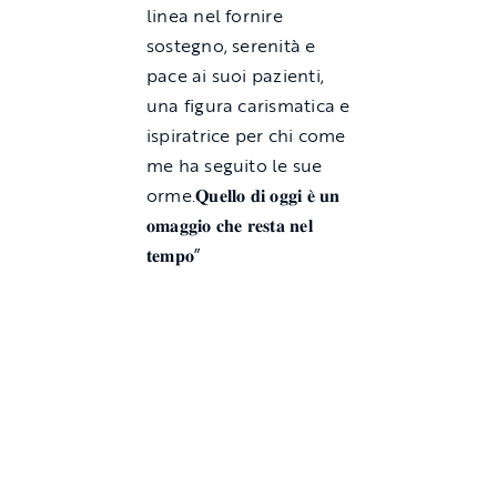
linea nel fornire
sostegno, serenità e
pace ai suoi pazienti,
una figura carismatica e
ispiratrice per chi come
me ha seguito le sue
orme.𝐐𝐮𝐞𝐥𝐥𝐨 𝐝𝐢 𝐨𝐠𝐠𝐢 𝐞̀ 𝐮𝐧
𝐨𝐦𝐚𝐠𝐠𝐢𝐨 𝐜𝐡𝐞 𝐫𝐞𝐬𝐭𝐚 𝐧𝐞𝐥
𝐭𝐞𝐦𝐩𝐨”