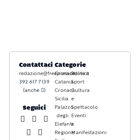
Contattaci
Categorie
redazione@freepressonline.it
Cronaca
Politica
392 617 7139
Catania
Sport
(anche
)
Cronaca
Cultura
Sicilia
e
Palazzo
Spettacolo
Seguici
degli
Eventi
Elefanti
e
Regione
Manifestazioni