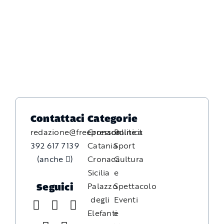
Contattaci
Categorie
redazione@freepressonline.it
Cronaca
Politica
392 617 7139
Catania
Sport
(anche
)
Cronaca
Cultura
Sicilia
e
Palazzo
Spettacolo
Seguici
degli
Eventi
Elefanti
e