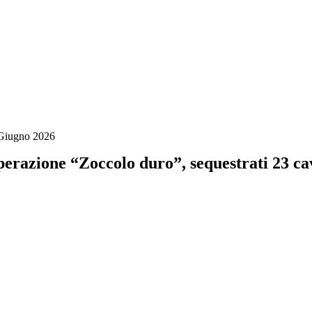
Giugno 2026
erazione “Zoccolo duro”, sequestrati 23 cav