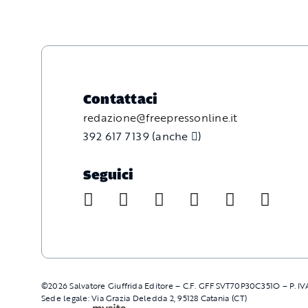
Contattaci
redazione@freepressonline.it
392 617 7139 (anche
)
Seguici
©
2026
Salvatore Giuffrida Editore – C.F. GFFSVT70P30C351O – P. I
Sede legale: Via Grazia Deledda 2, 95128 Catania (CT)