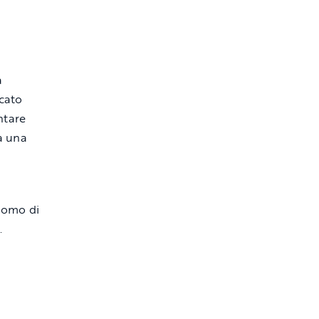
a
ncato
ntare
ta una
 uomo di
.