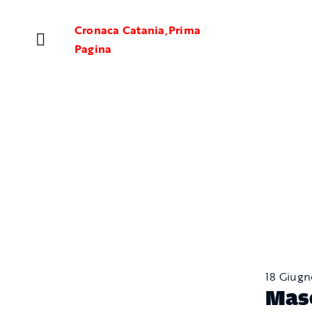
Salta
al
Cronaca Catania
,
Prima
contenuto
Pagina
18 Giug
Masc