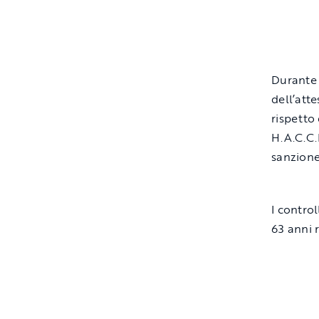
Durante 
dell’att
rispetto
H.A.C.C.
sanzione
I contro
63 anni r