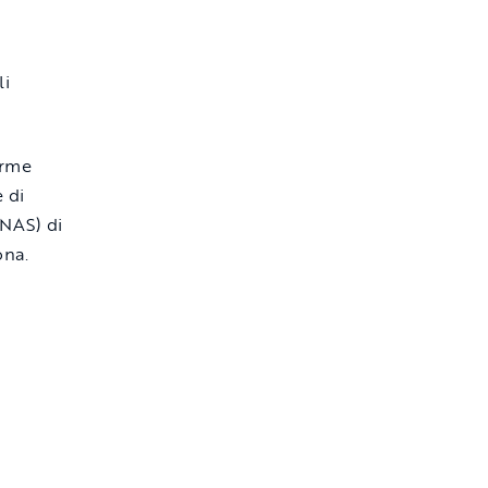
orme
e di
(NAS) di
ona.