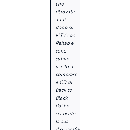
l’ho
ritrovata
anni
dopo su
MTV con
Rehab e
sono
subito
uscito a
comprare
il CD di
Back to
Black.
Poi ho
scaricato
la sua
discografia,