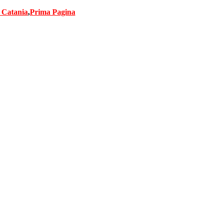
Salta
 Catania
,
Prima Pagina
al
contenuto