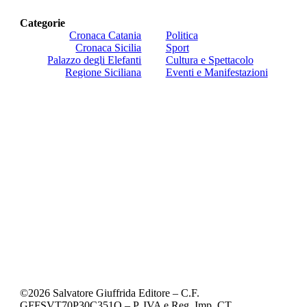
Categorie
Cronaca Catania
Politica
Cronaca Sicilia
Sport
Palazzo degli Elefanti
Cultura e Spettacolo
Regione Siciliana
Eventi e Manifestazioni
©
2026
Salvatore Giuffrida Editore – C.F.
GFFSVT70P30C351O – P. IVA e Reg. Imp. CT