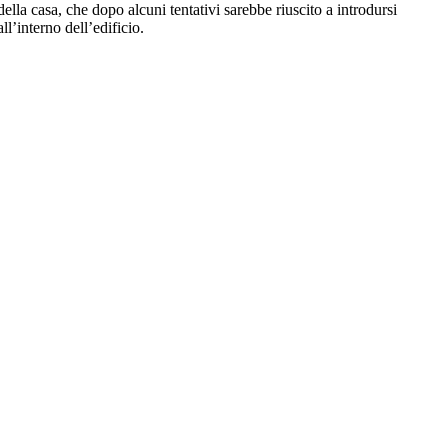
della casa, che dopo alcuni tentativi sarebbe riuscito a introdursi
all’interno dell’edificio.