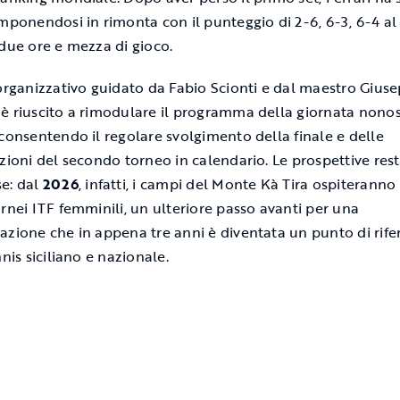
imponendosi in rimonta con il punteggio di 2-6, 6-3, 6-4 al
 due ore e mezza di gioco.
 organizzativo guidato da Fabio Scionti e dal maestro Gius
è riuscito a rimodulare il programma della giornata nonos
 consentendo il regolare svolgimento della finale e delle
azioni del secondo torneo in calendario. Le prospettive res
e: dal
2026
, infatti, i campi del Monte Kà Tira ospiterann
ornei ITF femminili, un ulteriore passo avanti per una
azione che in appena tre anni è diventata un punto di rif
nnis siciliano e nazionale.