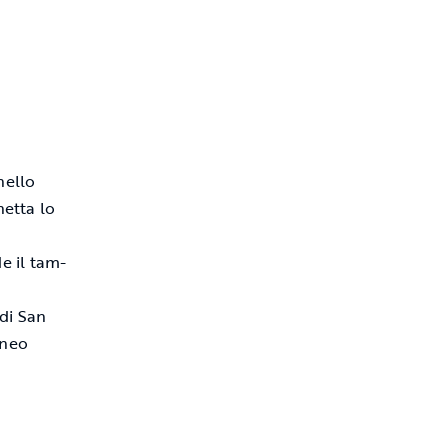
nello
hetta lo
e il tam-
di San
tneo