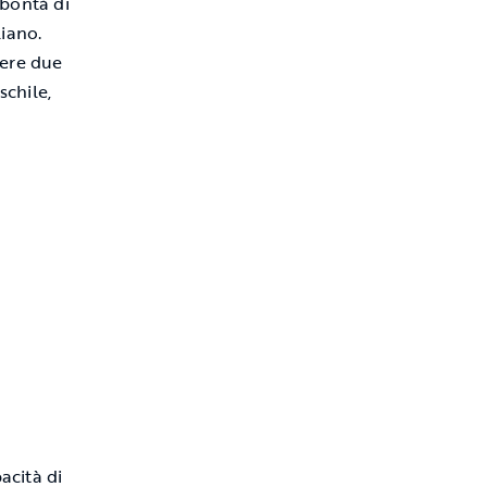
 bontà di
liano.
dere due
chile,
acità di