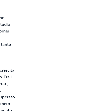
ono
studio
ornei
-
rtante
crescita
. Tra i
rari,
l
 superato
numero
 saputo