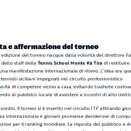
ta e affermazione del torneo
 edizione del torneo nacque dalla volontà del direttore F
 dello staff della
Tennis School Monte Kà Tira
di restituire
una manifestazione internazionale di rilievo. L’idea era que
i tennisti siciliani impegnati nel circuito professionistico
unità di competere vicino a casa, evitando trasferte costos
do al pubblico locale di assistere a incontri di alto livello
esordio, il torneo si è inserito nel circuito ITF attirando gio
za internazionale e giovani promesse desiderose di conqu
eziosi per il ranking mondiale. La risposta del pubblico e d