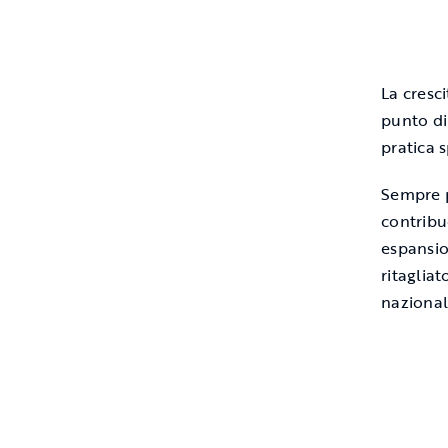
La cresc
punto di 
pratica s
Sempre p
contrib
espansio
ritaglia
nazional