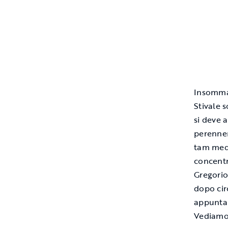
Insomma,
Stivale 
si deve 
perennem
tam medi
concentr
Gregorio
dopo cir
appuntam
Vediamo 