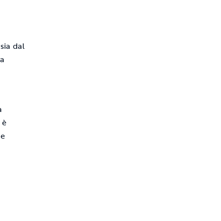
sia dal
la
a
i è
 e