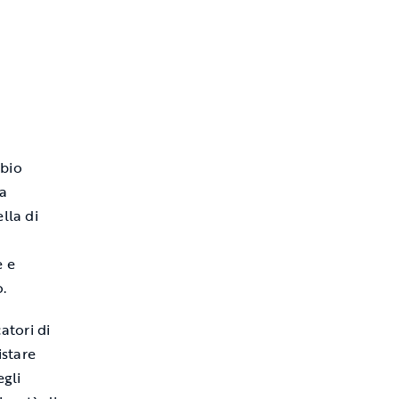
abio
 a
lla di
e e
.
catori di
istare
egli