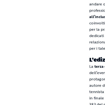
andare o
professi
all’incl
coinvolt
per la p
dedicati 
relazion
per i tale
L’edi
La
terza
dell’even
protagon
autore d
tennista 
in final
383 del 