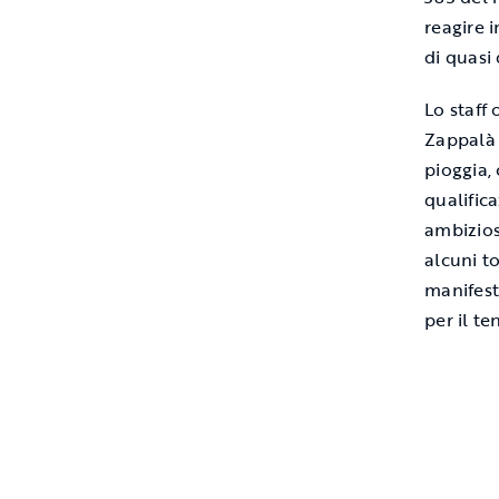
reagire 
di quasi
Lo staff
Zappalà 
pioggia,
qualific
ambizios
alcuni t
manifest
per il te