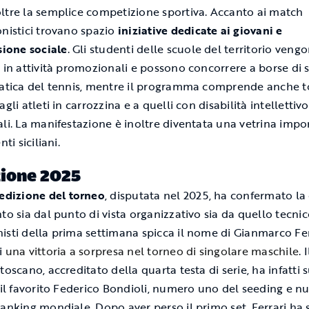
ltre la semplice competizione sportiva. Accanto ai match
onistici trovano spazio
iniziative dedicate ai giovani e
usione sociale
. Gli studenti delle scuole del territorio veng
i in attività promozionali e possono concorrere a borse di 
ratica del tennis, mentre il programma comprende anche t
agli atleti in carrozzina e a quelli con disabilità intellettivo
ali. La manifestazione è inoltre diventata una vetrina impo
nti siciliani.
zione 2025
 edizione del torneo
, disputata nel 2025, ha confermato la 
to sia dal punto di vista organizzativo sia da quello tecnico
isti della prima settimana spicca il nome di Gianmarco Fer
i
una vittoria a sorpresa nel torneo di singolare maschile
. I
toscano, accreditato della quarta testa di serie, ha infatti
e il favorito Federico Bondioli, numero uno del seeding e 
ranking mondiale. Dopo aver perso il primo set, Ferrari ha