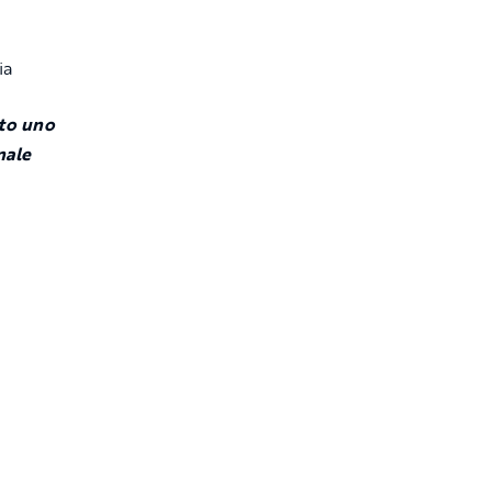
ato uno
nale