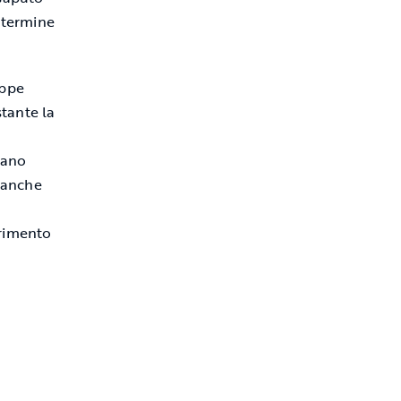
 termine
eppe
tante la
tano
o anche
erimento