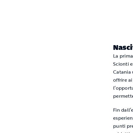
Nasci
La prima
Scionti e
Catania 
offrire a
l’opport
permetten
Fin dall’
esperien
punti pr