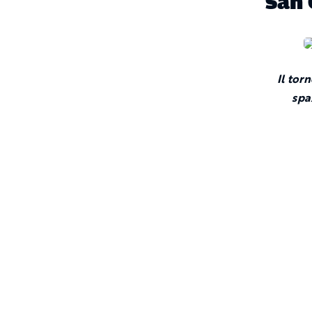
San 
Il tor
spa