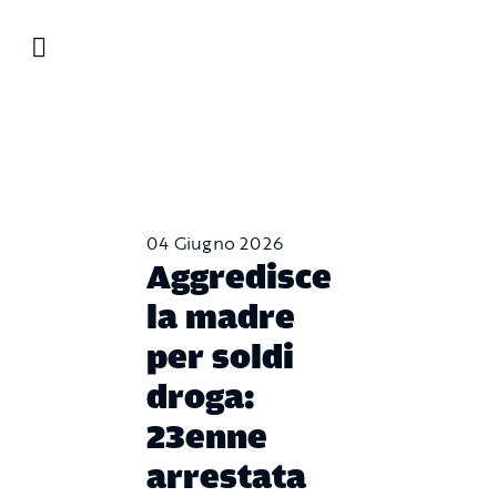
Salta
al
contenuto
04 Giugno 2026
Aggredisce
la madre
per soldi
droga:
23enne
arrestata