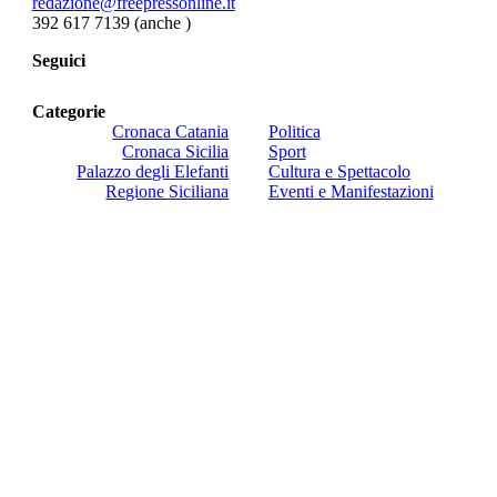
redazione@freepressonline.it
392 617 7139 (anche
)
Seguici
Categorie
Cronaca Catania
Politica
Cronaca Sicilia
Sport
Palazzo degli Elefanti
Cultura e Spettacolo
Regione Siciliana
Eventi e Manifestazioni