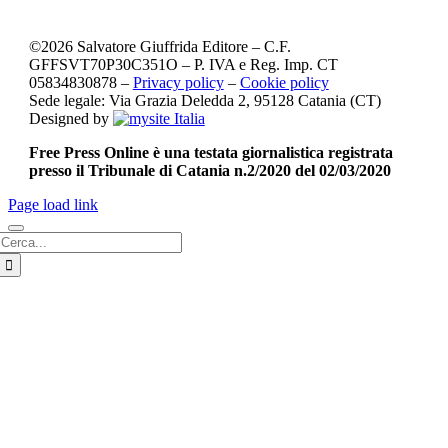
©
2026
Salvatore Giuffrida Editore – C.F.
GFFSVT70P30C351O – P. IVA e Reg. Imp. CT
05834830878 –
Privacy policy
–
Cookie policy
Sede legale: Via Grazia Deledda 2, 95128 Catania (CT)
Designed by
Free Press Online è una testata giornalistica registrata
presso il Tribunale di Catania n.2/2020 del 02/03/2020
Page load link
Cerca
per: