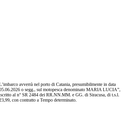
L’imbarco avverrà nel porto di Catania, presumibilmente in data
05.06.2026 o segg., sul motopesca denominato MARIA LUCIA”,
iscritto al n° SR 2484 dei RR.NN.MM. e GG. di Siracusa, di t.s.l.
23,99, con contratto a Tempo determinato.