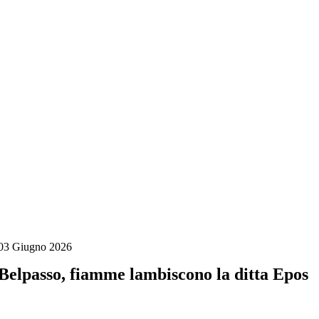
Salta
al
contenuto
03 Giugno 2026
Belpasso, fiamme lambiscono la ditta Epos