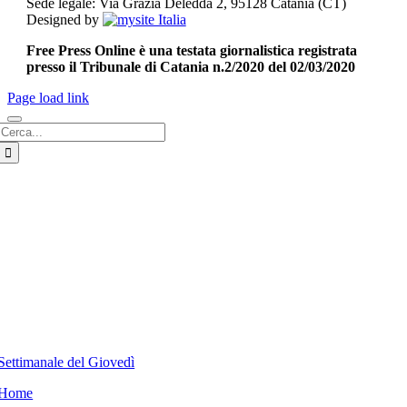
Sede legale: Via Grazia Deledda 2, 95128 Catania (CT)
Designed by
Free Press Online è una testata giornalistica registrata
presso il Tribunale di Catania n.2/2020 del 02/03/2020
Page load link
Cerca
per:
Settimanale del Giovedì
Home