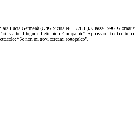
iara Lucia Germenà (OdG Sicilia N^ 177881). Classe 1996. Giornalis
Dott.ssa in “Lingue e Letterature Comparate”. Appassionata di cultura 
ettacolo: “Se non mi trovi cercami sottopalco".