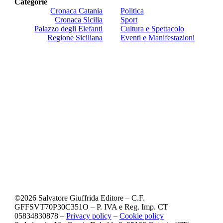
Categorie
Cronaca Catania
Politica
Cronaca Sicilia
Sport
Palazzo degli Elefanti
Cultura e Spettacolo
Regione Siciliana
Eventi e Manifestazioni
©
2026
Salvatore Giuffrida Editore – C.F.
GFFSVT70P30C351O – P. IVA e Reg. Imp. CT
05834830878 –
Privacy policy
–
Cookie policy