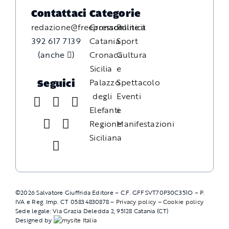
Contattaci
Categorie
redazione@freepressonline.it
Cronaca
Politica
392 617 7139
Catania
Sport
(anche
)
Cronaca
Cultura
Sicilia
e
Palazzo
Spettacolo
Seguici
degli
Eventi
Elefanti
e
Regione
Manifestazioni
Siciliana
©
2026
Salvatore Giuffrida Editore – C.F. GFFSVT70P30C351O – P.
IVA e Reg. Imp. CT 05834830878 –
Privacy policy
–
Cookie policy
Sede legale: Via Grazia Deledda 2, 95128 Catania (CT)
Designed by