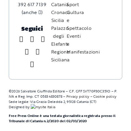
392 617 7139
Catania
Sport
(anche
)
Cronaca
Cultura
Sicilia
e
Palazzo
Spettacolo
Seguici
degli
Eventi
Elefanti
e
Regione
Manifestazioni
Siciliana
©
2026
Salvatore Giuffrida Editore – C.F. GFFSVT70P30C351O – P.
IVA e Reg. Imp. CT 05834830878 –
Privacy policy
–
Cookie policy
Sede legale: Via Grazia Deledda 2, 95128 Catania (CT)
Designed by
Free Press Online è una testata giornalistica registrata presso il
Tribunale di Catania n.2/2020 del 02/03/2020