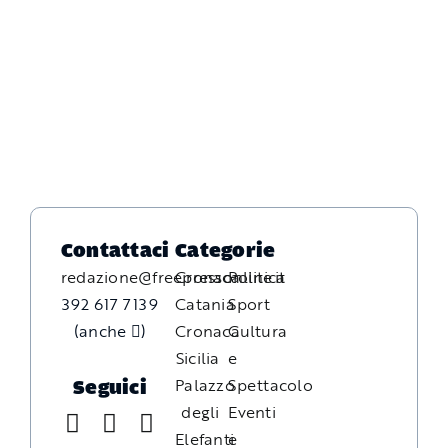
Contattaci
Categorie
redazione@freepressonline.it
Cronaca
Politica
392 617 7139
Catania
Sport
(anche
)
Cronaca
Cultura
Sicilia
e
Palazzo
Spettacolo
Seguici
degli
Eventi
Elefanti
e