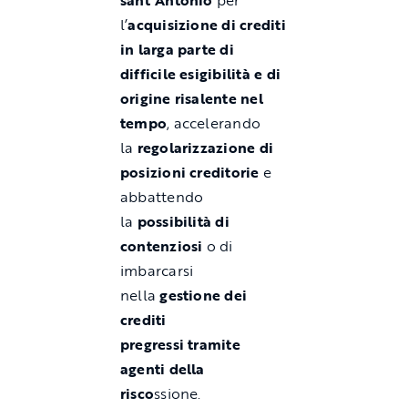
sant’Antonio
per
l’
acquisizione di crediti
in larga parte di
difficile esigibilità e di
origine risalente nel
tempo
, accelerando
la
regolarizzazione di
posizioni creditorie
e
abbattendo
la
possibilità di
contenziosi
o di
imbarcarsi
nella
gestione dei
crediti
pregressi
tramite
agenti della
risco
ssione.