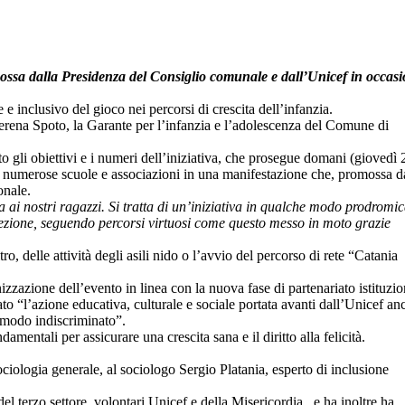
romossa dalla Presidenza del Consiglio comunale e dall’Unicef in occas
 e inclusivo del gioco nei percorsi di crescita dell’infanzia.
Serena Spoto, la Garante per l’infanzia e l’adolescenza del Comune di
 gli obiettivi e i numeri dell’iniziativa, che prosegue domani (giovedì 
i numerose scuole e associazioni in una manifestazione che, promossa d
onale.
 ai nostri ragazzi. Si tratta di un’iniziativa in qualche modo prodromi
irezione, seguendo percorsi virtuosi come questo messo in moto grazie
 delle attività degli asili nido o l’avvio del percorso di rete “Catania
izzazione dell’evento in linea con la nuova fase di partenariato istituzio
ato “l’azione educativa, culturale e sociale portata avanti dall’Unicef an
n modo indiscriminato”.
entali per assicurare una crescita sana e il diritto alla felicità.
ologia generale, al sociologo Sergio Platania, esperto di inclusione
del terzo settore, volontari Unicef e della Misericordia, e ha inoltre ha