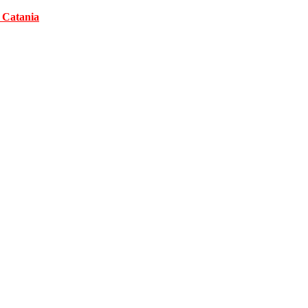
Salta
 Catania
al
contenuto