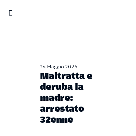
Salta
al
contenuto
24 Maggio 2026
Maltratta e
deruba la
madre:
arrestato
32enne