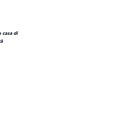
 casa di
tà