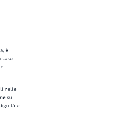
za
, è
n caso
te
li nelle
ane su
 dignità e