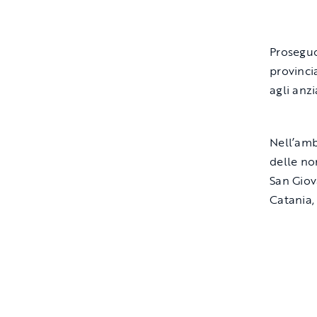
Proseguo
provinci
agli anzi
Nell’ambi
delle nor
San Giov
Catania,