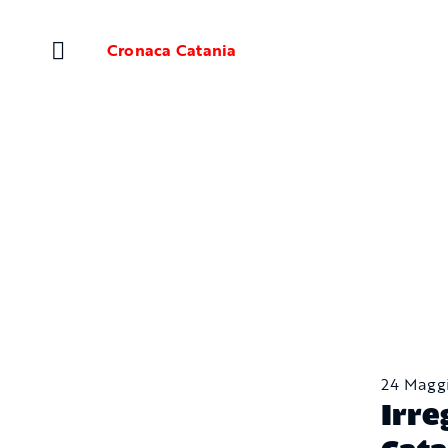
Salta
al
Cronaca Catania
contenuto
24 Magg
Irre