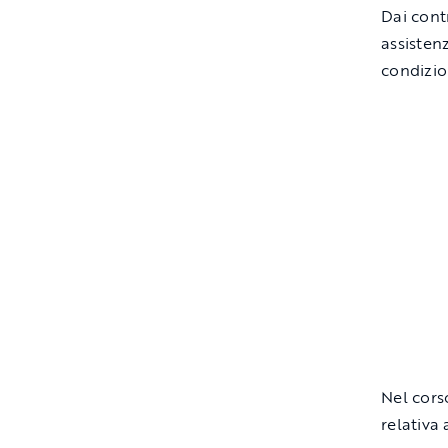
Dai contr
assistenz
condizion
Nel corso
relativa 