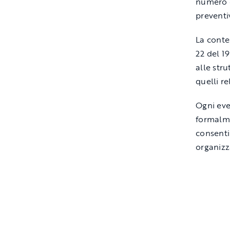
numero d
prevent
La conte
22 del 19
alle stru
quelli r
Ogni eve
formalme
consenti
organizza