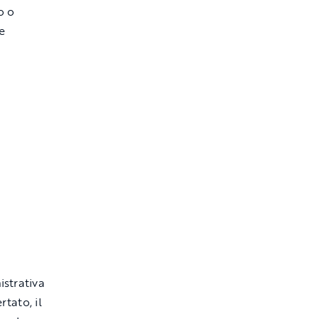
o o
le
istrativa
rtato, il