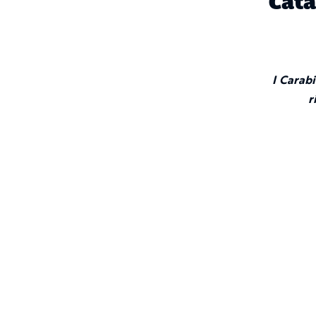
Cat
I
Carabi
r