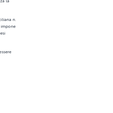
za la
iliana n.
 e impone
esi
essere