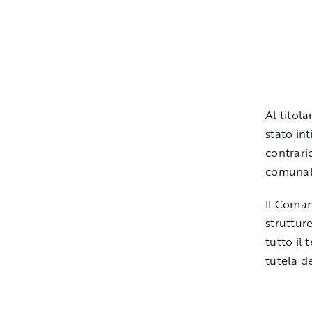
Al titol
stato in
contrari
comunal
Il Coman
struttur
tutto il 
tutela d