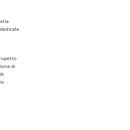
della
 dedicate
rispetto
zione di
di
io.