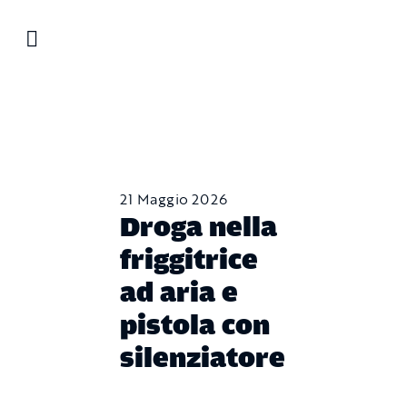
Salta
al
contenuto
21 Maggio 2026
Droga nella
friggitrice
ad aria e
pistola con
silenziatore