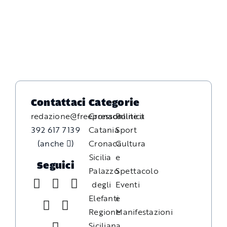
Contattaci
Categorie
redazione@freepressonline.it
Cronaca
Politica
392 617 7139
Catania
Sport
(anche
)
Cronaca
Cultura
Sicilia
e
Seguici
Palazzo
Spettacolo
degli
Eventi
Elefanti
e
Regione
Manifestazioni
Siciliana