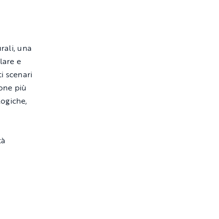
rali, una
lare e
ti scenari
zone più
logiche,
tà