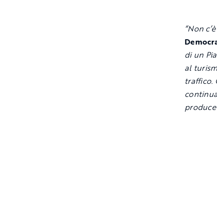
“Non c’è
Democra
di un Pi
al turism
traffico.
continua
produce i