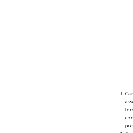
Cam
ass
ter
con
pre