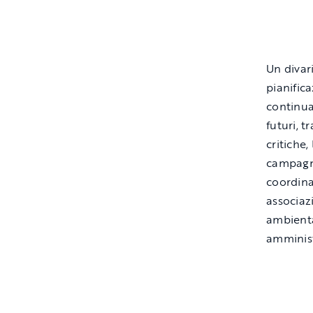
Un divari
pianific
continua 
futuri, 
critiche
campagne
coordina
associazi
ambienta
amminist