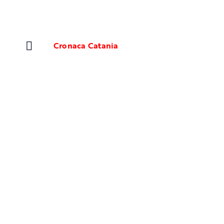
Salta
al
contenuto
Cronaca Catania