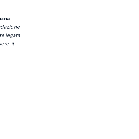
icina
redazione
te legata
ere, il