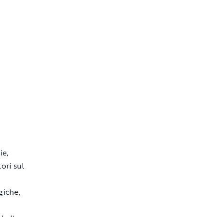
ie,
ori sul
giche,