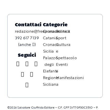
Contattaci
Categorie
redazione@freepressonline.it
Cronaca
Politica
392 617 7139
Catania
Sport
(anche
)
Cronaca
Cultura
Sicilia
e
Seguici
Palazzo
Spettacolo
degli
Eventi
Elefanti
e
Regione
Manifestazioni
Siciliana
©
2026
Salvatore Giuffrida Editore – C.F. GFFSVT70P30C351O – P.