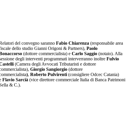
Relatori del convegno saranno
Fabio Chiarenza
(responsabile area
fiscale dello studio Gianni Origoni & Partners),
Paolo
Bonaccorso
(dottore commercialista) e
Carlo Saggio
(notaio). Alla
sessione degli interventi programmati interverranno inoltre
Fulvio
Castelli
(Camera degli Avvocati Tributaristi e dottore
commercialista),
Giorgio Sangiorgio
(dottore
commercialista
)
,
Roberto Pulvirenti
(consigliere Odcec Catania)
e
Flavio Sarcià
(vice direttore commerciale Italia di Banca Patrimoni
Sella & C.).