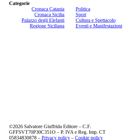
Categorie
Cronaca Catania
Politica
Cronaca Sicilia
Sport
Palazzo degli Elefanti
Cultura e Spettacolo
Regione Siciliana
Eventi e Manifestazioni
©
2026
Salvatore Giuffrida Editore – C.F.
GFFSVT70P30C351O – P. IVA e Reg. Imp. CT
05834830878 –
Privacy policy
–
Cookie policy