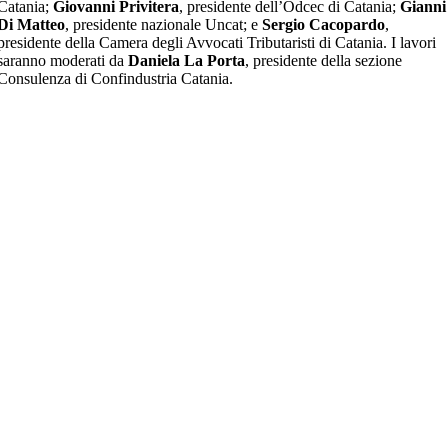
Catania;
Giovanni Privitera
, presidente dell’Odcec di Catania;
Gianni
Di Matteo
, presidente nazionale Uncat; e
Sergio Cacopardo
,
presidente della Camera degli Avvocati Tributaristi di Catania. I lavori
saranno moderati da
Daniela La Porta
, presidente della sezione
Consulenza di Confindustria Catania.