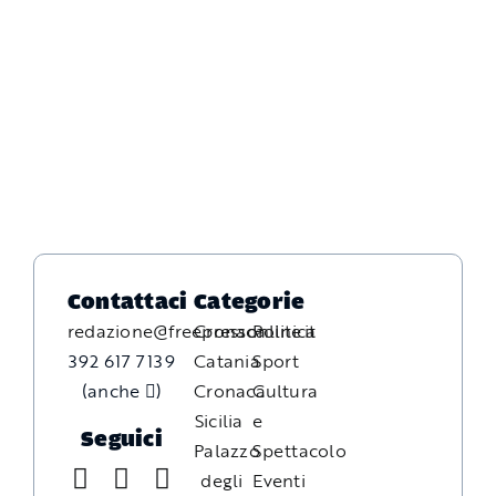
Contattaci
Categorie
redazione@freepressonline.it
Cronaca
Politica
392 617 7139
Catania
Sport
(anche
)
Cronaca
Cultura
Sicilia
e
Seguici
Palazzo
Spettacolo
degli
Eventi