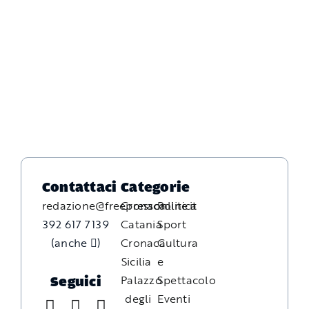
Contattaci
Categorie
redazione@freepressonline.it
Cronaca
Politica
392 617 7139
Catania
Sport
(anche
)
Cronaca
Cultura
Sicilia
e
Palazzo
Spettacolo
Seguici
degli
Eventi