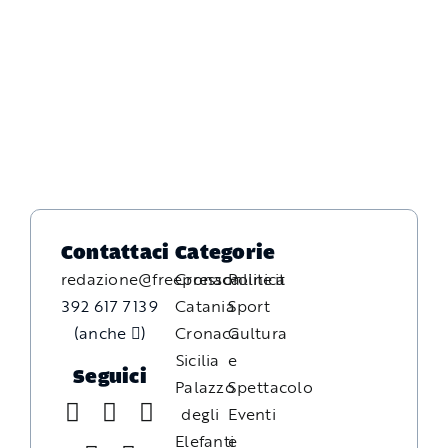
Contattaci
Categorie
redazione@freepressonline.it
Cronaca
Politica
392 617 7139
Catania
Sport
(anche
)
Cronaca
Cultura
Sicilia
e
Seguici
Palazzo
Spettacolo
degli
Eventi
Elefanti
e