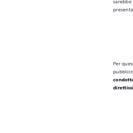
sarebbe 
presentaz
Per ques
pubblico
condotto
direttis