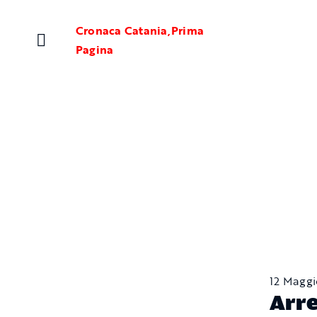
Salta
al
Cronaca Catania
,
Prima
contenuto
Pagina
12 Magg
Arre