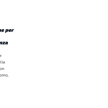
ne per
enza
e
lla
con
como,