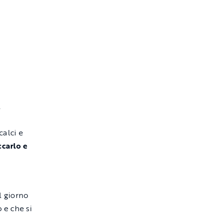
l
l
alci e
ccarlo e
l giorno
 e che si