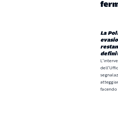
ferm
La Pol
evasio
restan
defini
L’interv
dell’Uff
segnalaz
atteggia
facendo 