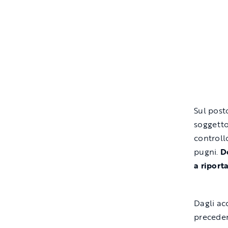
Sul post
soggetto 
controll
pugni.
Do
a riport
Dagli ac
preceden