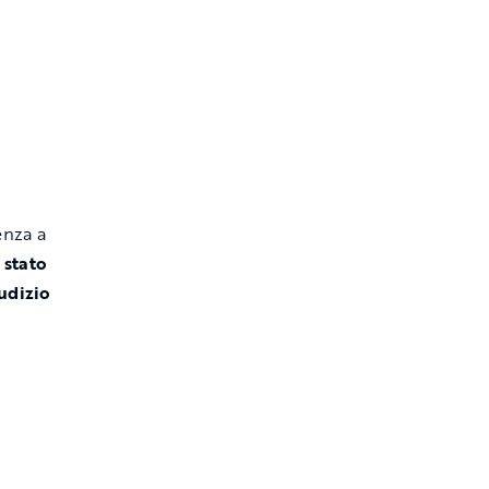
enza a
 stato
udizio