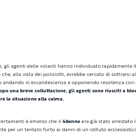
o, gli agenti delle volanti hanno individuato rapidamente i
che, alla vista dei poliziotti, avrebbe cercato di sottrarsi a
o andando in escandescenza e opponendo resistenza con c
po una breve colluttazione, gli agenti sono riusciti a blo
are la situazione alla calma.
certamenti è emerso che il
46enne
era già stato arrestato i
te per un tentato furto ai danni di un istituto ecclesiastico