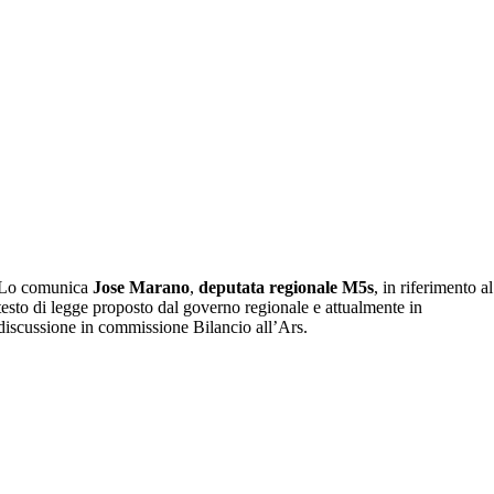
Lo comunica
Jose Marano
,
deputata regionale M5s
, in riferimento al
testo di legge proposto dal governo regionale e attualmente in
discussione in commissione Bilancio all’Ars.