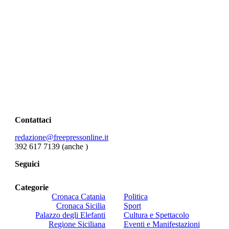
Contattaci
redazione@freepressonline.it
392 617 7139 (anche
)
Seguici
Categorie
Cronaca Catania
Politica
Cronaca Sicilia
Sport
Palazzo degli Elefanti
Cultura e Spettacolo
Regione Siciliana
Eventi e Manifestazioni