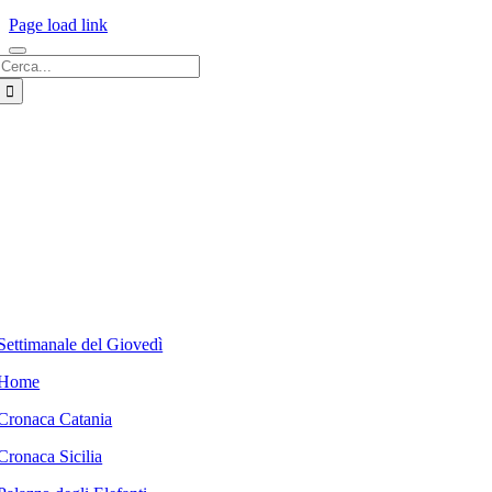
Page load link
Cerca
per:
Settimanale del Giovedì
Home
Cronaca Catania
Cronaca Sicilia