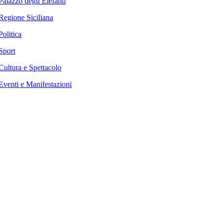
Palazzo degli Elefanti
Regione Siciliana
Politica
Sport
Cultura e Spettacolo
Eventi e Manifestazioni