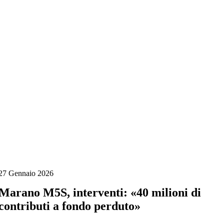
Salta
al
contenuto
27 Gennaio 2026
Marano M5S, interventi: «40 milioni di
contributi a fondo perduto»