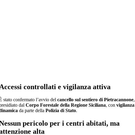
Accessi controllati e vigilanza attiva
È stato confermato l’avvio del
cancello sul sentiero di Pietracannone
,
presidiato dal
Corpo Forestale della Regione Siciliana
, con
vigilanza
dinamica
da parte della
Polizia di Stato
.
Nessun pericolo per i centri abitati, ma
attenzione alta