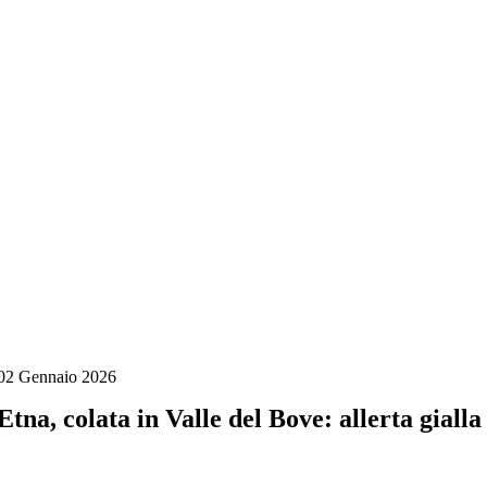
Salta
al
contenuto
02 Gennaio 2026
Etna, colata in Valle del Bove: allerta gialla