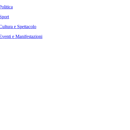
Politica
Sport
Cultura e Spettacolo
Eventi e Manifestazioni