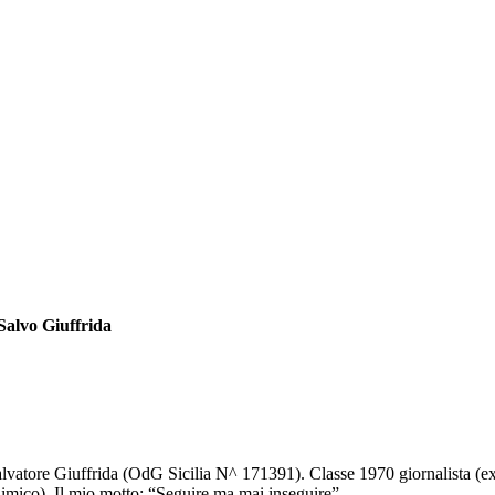
Salvo Giuffrida
lvatore Giuffrida (OdG Sicilia N^ 171391). Classe 1970 giornalista (e
imico). Il mio motto: “Seguire ma mai inseguire”.