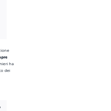
zione
mpre
nieri ha
to dei
o