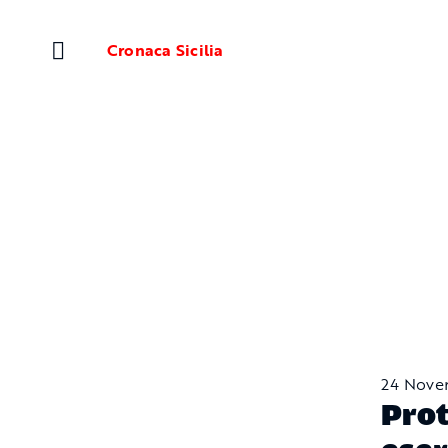
Salta
al
Cronaca Sicilia
contenuto
24 Nove
Prot