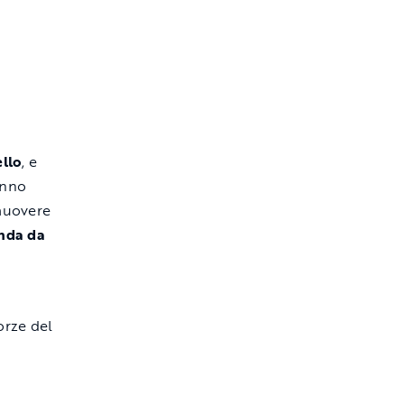
ello
, e
anno
muovere
nda da
orze del