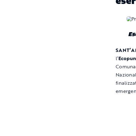
eser
Es
SANT’
l’
Ecopun
Comunale
Nazional
finalizza
emergenz