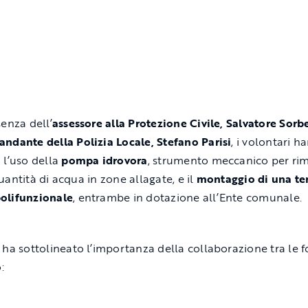
senza dell’
assessore alla Protezione Civile, Salvatore Sorb
ndante della Polizia Locale, Stefano Parisi
, i volontari h
 l’uso della
pompa idrovora
, strumento meccanico per ri
uantità di acqua in zone allagate, e il
montaggio di una te
olifunzionale
, entrambe in dotazione all’Ente comunale.
ha sottolineato l’importanza della collaborazione tra le f
: