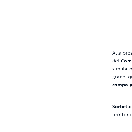
Alla pre
del
Coma
simulato
grandi q
campo p
Sorbello
territorio