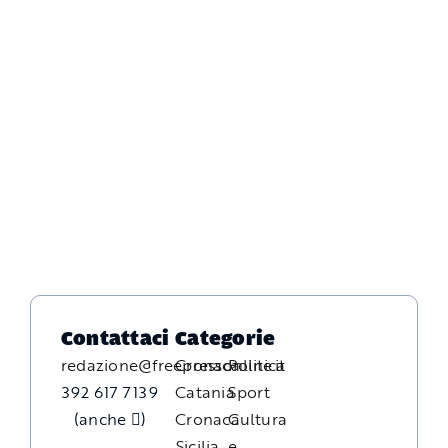
Contattaci
Categorie
redazione@freepressonline.it
Cronaca
Politica
392 617 7139
Catania
Sport
(anche
)
Cronaca
Cultura
Sicilia
e