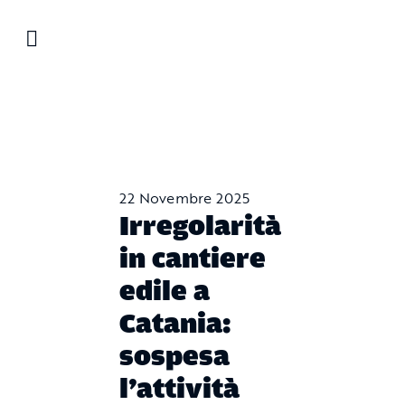
Salta
al
contenuto
22 Novembre 2025
Irregolarità
in cantiere
edile a
Catania:
sospesa
l’attività