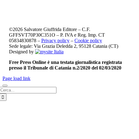
©
2026
Salvatore Giuffrida Editore – C.F.
GFFSVT70P30C351O – P. IVA e Reg. Imp. CT
05834830878 –
Privacy policy
–
Cookie policy
Sede legale: Via Grazia Deledda 2, 95128 Catania (CT)
Designed by
Free Press Online è una testata giornalistica registrata
presso il Tribunale di Catania n.2/2020 del 02/03/2020
Page load link
Cerca
per: