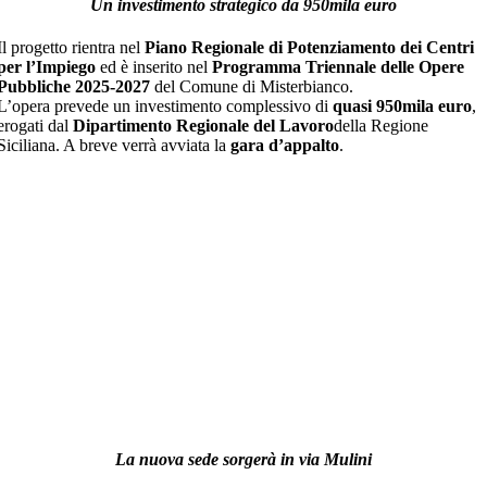
Un investimento strategico da 950mila euro
Il progetto rientra nel
Piano Regionale di Potenziamento dei Centri
per l’Impiego
ed è inserito nel
Programma Triennale delle Opere
Pubbliche 2025-2027
del Comune di Misterbianco.
L’opera prevede un investimento complessivo di
quasi 950mila euro
,
erogati dal
Dipartimento Regionale del Lavoro
della Regione
Siciliana. A breve verrà avviata la
gara d’appalto
.
La nuova sede sorgerà in via Mulini