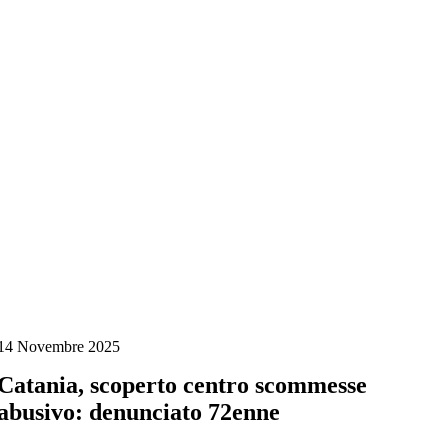
Salta
al
contenuto
14 Novembre 2025
Catania, scoperto centro scommesse
abusivo: denunciato 72enne