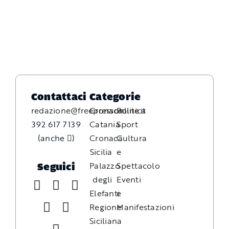
Contattaci
Categorie
redazione@freepressonline.it
Cronaca
Politica
392 617 7139
Catania
Sport
(anche
)
Cronaca
Cultura
Sicilia
e
Palazzo
Spettacolo
Seguici
degli
Eventi
Elefanti
e
Regione
Manifestazioni
Siciliana