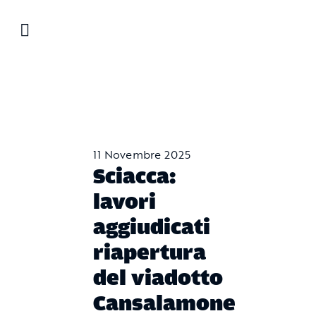
Salta
al
contenuto
11 Novembre 2025
Sciacca:
lavori
aggiudicati
riapertura
del viadotto
Cansalamone