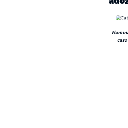
adoz
Nominat
caso 