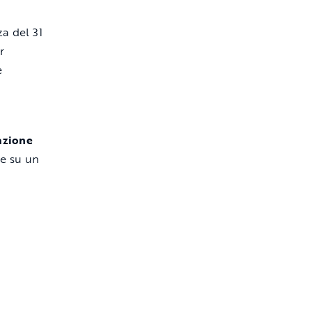
za del 31
r
e
azione
e su un