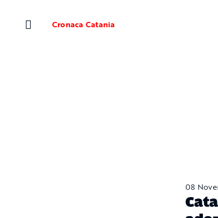
Salta
al
Cronaca Catania
contenuto
08 Nove
Cata