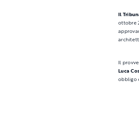
Il Tribu
ottobre 
approvar
architet
Il provv
Luca Cos
obbligo 