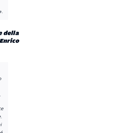
».
e della
 Enrico
o
.
ce
.
i
hé