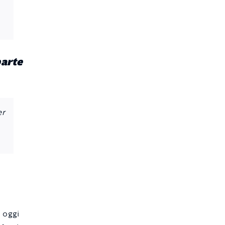
parte
er
o oggi