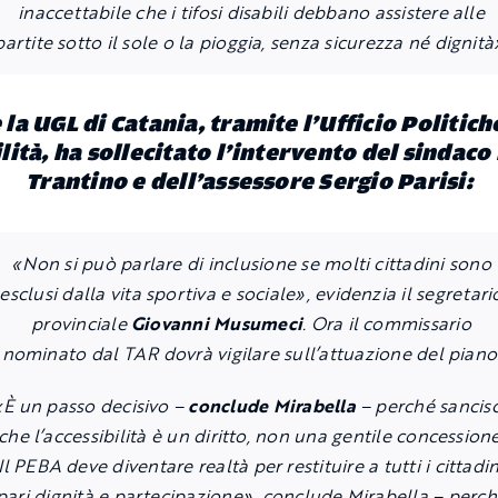
inaccettabile che i tifosi disabili debbano assistere alle
partite sotto il sole o la pioggia, senza sicurezza né dignità
la UGL di Catania, tramite l’Ufficio Politich
lità, ha sollecitato l’intervento del sindaco
Trantino e dell’assessore Sergio Parisi:
«Non si può parlare di inclusione se molti cittadini sono
esclusi dalla vita sportiva e sociale»,
evidenzia il segretari
provinciale
Giovanni Musumeci
. Ora il commissario
nominato dal TAR dovrà vigilare sull’attuazione del piano
«È un passo decisivo –
conclude Mirabella
– perché sancis
che l’accessibilità è un diritto, non una gentile concessione
Il PEBA deve diventare realtà per restituire a tutti i cittadin
pari dignità e partecipazione», conclude Mirabella – perc