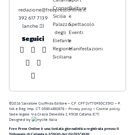
Cronaca
Cultura
redazione@freepressonline.it
Sicilia
e
392 617 7139
Palazzo
Spettacolo
(anche
)
degli
Eventi
Seguici
Elefanti
e
Regione
Manifestazioni
Siciliana
©
2026
Salvatore Giuffrida Editore – C.F. GFFSVT70P30C351O – P.
IVA e Reg. Imp. CT 05834830878 –
Privacy policy
–
Cookie policy
Sede legale: Via Grazia Deledda 2, 95128 Catania (CT)
Designed by
Free Press Online è una testata giornalistica registrata presso il
Tribunale di Catania n.2/2020 del 02/03/2020