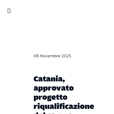
Salta
al
contenuto
08 Novembre 2025
Catania,
approvato
progetto
riqualificazione