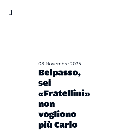
Salta
al
contenuto
08 Novembre 2025
Belpasso,
sei
«Fratellini»
non
vogliono
più Carlo