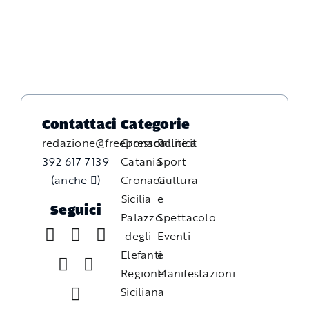
Contattaci
Categorie
redazione@freepressonline.it
Cronaca
Politica
392 617 7139
Catania
Sport
(anche
)
Cronaca
Cultura
Sicilia
e
Seguici
Palazzo
Spettacolo
degli
Eventi
Elefanti
e
Regione
Manifestazioni
Siciliana