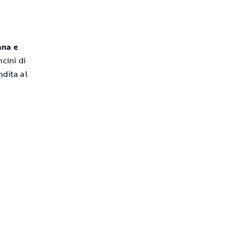
ana e
cini di
ndita al