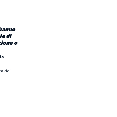
 hanno
le di
zione o
ria
ta dei