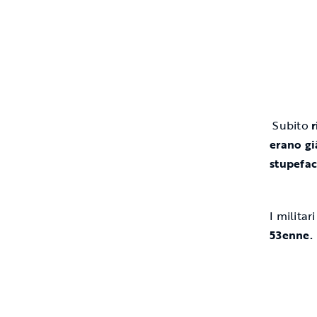
Subito
r
erano gi
stupefac
I milita
53enne.