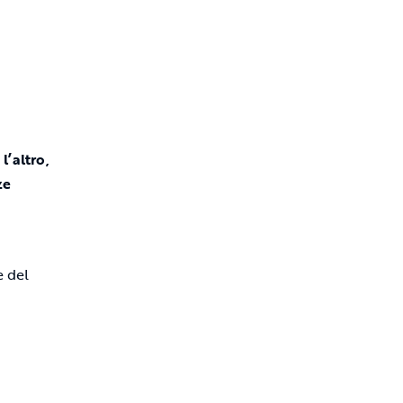
l’altro,
ze
e del