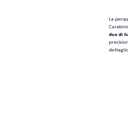
La perqui
Carabini
due di h
precisio
dettaglio