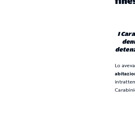
fine
I Car
denu
detenz
Lo avevan
abitazio
intratte
Carabinie