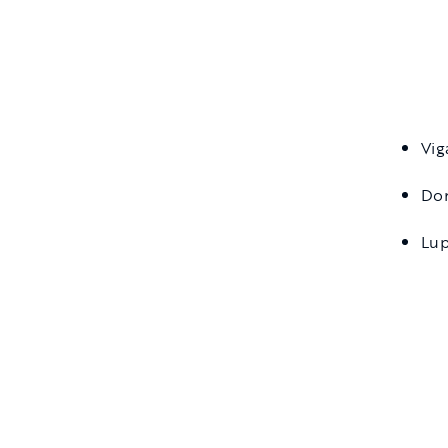
Vig
Don
Lup