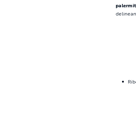
palermi
delinean
Rib