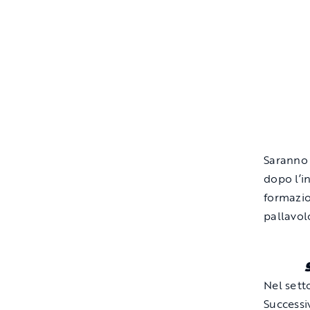
Sarann
dopo l’i
formazio
pallavolo
Nel sett
Successi