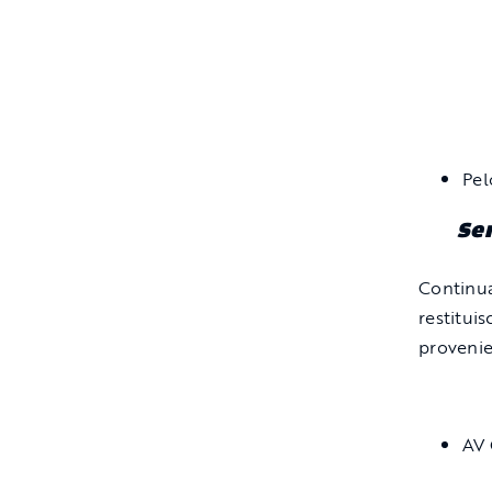
Pel
Ser
Continua
restitui
provenien
AV 