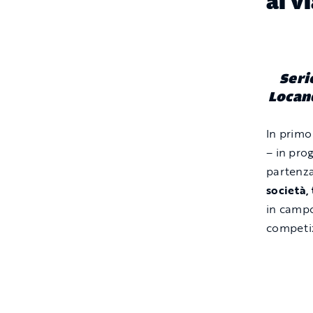
al v
Serie
Locand
In primo
– in pro
partenza
società, 
in campo
competi