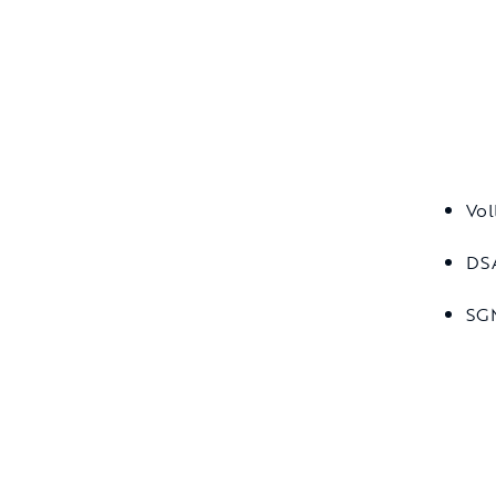
Vol
DSA
SGM