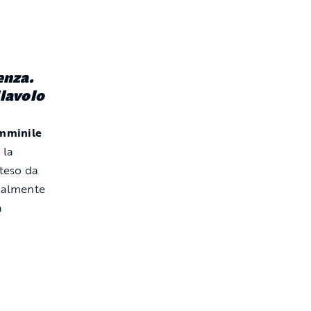
tenza.
llavolo
emminile
 la
tteso da
inalmente
a