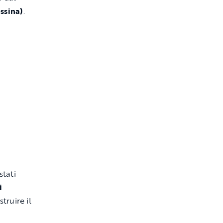
ssina)
.
stati
i
truire il