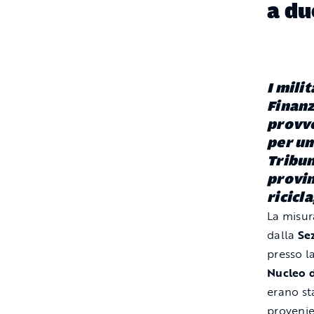
a du
I mili
Finanz
provve
per un
Tribun
provin
ricicl
La misur
dalla
Sez
presso l
Nucleo d
erano st
proveni