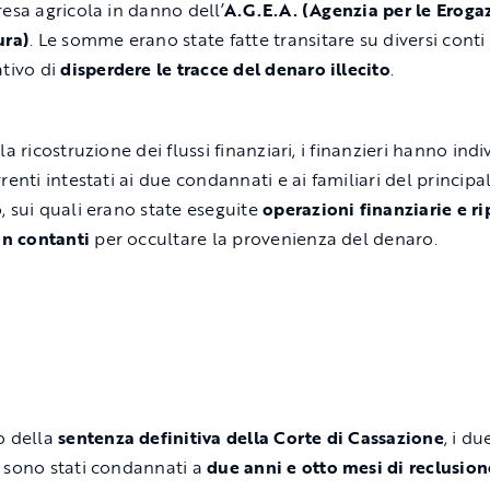
resa agricola in danno dell’
A.G.E.A. (Agenzia per le Erogaz
ura)
. Le somme erano state fatte transitare su diversi conti 
ativo di
disperdere le tracce del denaro illecito
.
la ricostruzione dei flussi finanziari, i finanzieri hanno indi
renti intestati ai due condannati e ai familiari del principa
, sui quali erano state eseguite
operazioni finanziarie e ri
 in contanti
per occultare la provenienza del denaro.
o della
sentenza definitiva della Corte di Cassazione
, i du
 sono stati condannati a
due anni e otto mesi di reclusion