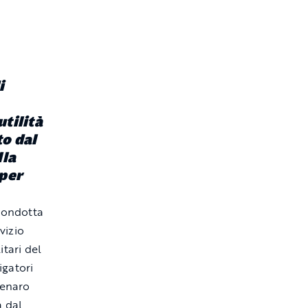
i
utilità
to dal
lla
 per
 condotta
rvizio
itari del
igatori
denaro
 dal