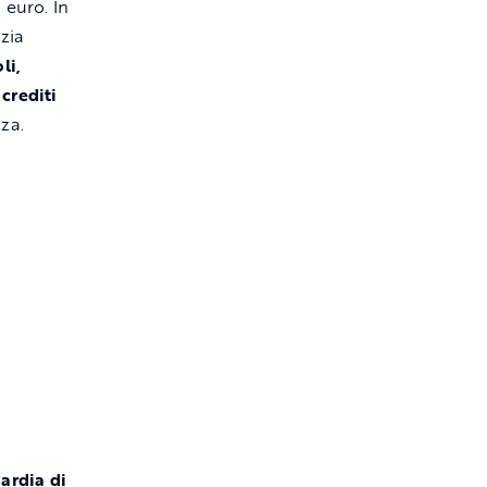
a euro. In
zia
li,
crediti
za.
ardia di