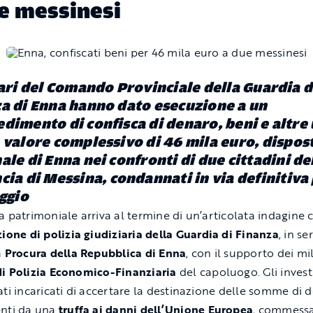
e messinesi
tari del Comando Provinciale della Guardia d
a di Enna hanno dato esecuzione a un
dimento di confisca di denaro, beni e altre 
 valore complessivo di
46 mila euro
, dispos
ale di Enna nei confronti di
due cittadini de
cia di Messina
, condannati in via definitiva
aggio
a patrimoniale arriva al termine di un’articolata indagine
ione di polizia giudiziaria della Guardia di Finanza
, in se
a
Procura della Repubblica di Enna
, con il supporto dei mil
i Polizia Economico-Finanziaria
del capoluogo. Gli invest
ati incaricati di accertare la destinazione delle somme di 
enti da una
truffa ai danni dell’Unione Europea
, commessa