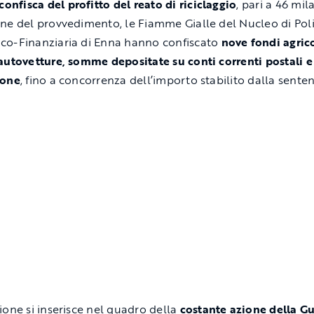
confisca del profitto del reato di riciclaggio
, pari a 46 mil
ne del provvedimento, le Fiamme Gialle del Nucleo di Poli
o-Finanziaria di Enna hanno confiscato
nove fondi agrico
autovetture, somme depositate su conti correnti postali e 
ione
, fino a concorrenza dell’importo stabilito dalla senten
ione si inserisce nel quadro della
costante azione della Gu