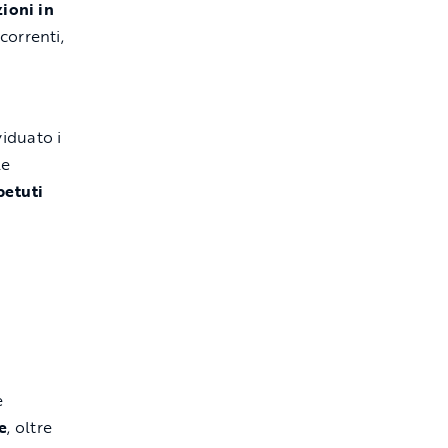
ioni in
correnti,
viduato i
le
petuti
e
e
, oltre