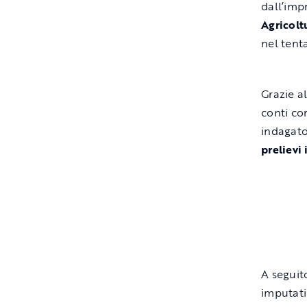
dall’imp
Agricolt
nel tent
Grazie al
conti cor
indagato
prelievi
A seguit
imputati