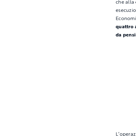
che alla
esecuzio
Economic
quattro 
da pens
L’operaz