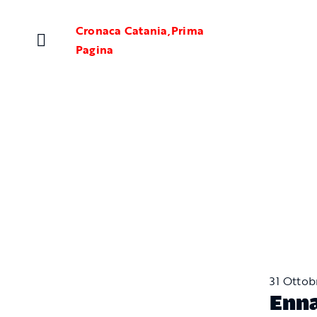
Salta
al
Cronaca Catania
,
Prima
contenuto
Pagina
31 Ottob
Enna