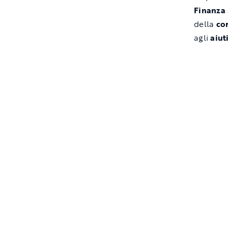
Finanza
della
cor
agli
aiut