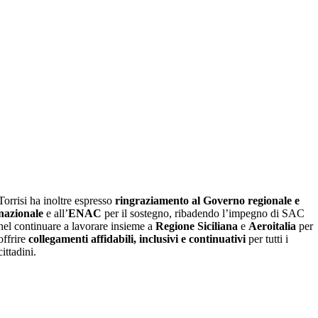
Torrisi ha inoltre espresso
ringraziamento al Governo regionale e
nazionale
e all’
ENAC
per il sostegno, ribadendo l’impegno di SAC
nel continuare a lavorare insieme a
Regione Siciliana
e
Aeroitalia
per
offrire
collegamenti affidabili, inclusivi e continuativi
per tutti i
cittadini.