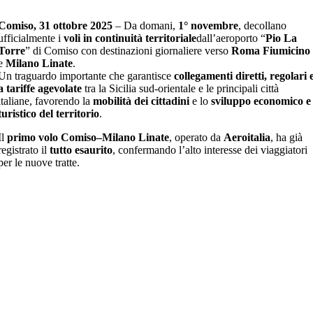
Comiso, 31 ottobre 2025
– Da domani,
1° novembre
, decollano
ufficialmente i
voli in continuità territoriale
dall’aeroporto “
Pio La
Torre
” di Comiso con destinazioni giornaliere verso
Roma Fiumicino
e
Milano Linate
.
Un traguardo importante che garantisce
collegamenti diretti, regolari 
a tariffe agevolate
tra la Sicilia sud-orientale e le principali città
italiane, favorendo la
mobilità dei cittadini
e lo
sviluppo economico e
turistico del territorio
.
Il
primo volo Comiso–Milano Linate
, operato da
Aeroitalia
, ha già
registrato il
tutto esaurito
, confermando l’alto interesse dei viaggiatori
per le nuove tratte.