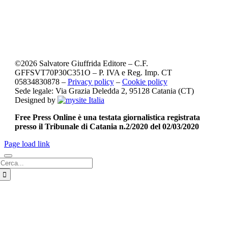
©
2026
Salvatore Giuffrida Editore – C.F.
GFFSVT70P30C351O – P. IVA e Reg. Imp. CT
05834830878 –
Privacy policy
–
Cookie policy
Sede legale: Via Grazia Deledda 2, 95128 Catania (CT)
Designed by
Free Press Online è una testata giornalistica registrata
presso il Tribunale di Catania n.2/2020 del 02/03/2020
Page load link
Cerca
per: