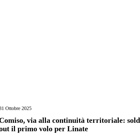
Salta
al
contenuto
31 Ottobre 2025
Comiso, via alla continuità territoriale: sol
out il primo volo per Linate