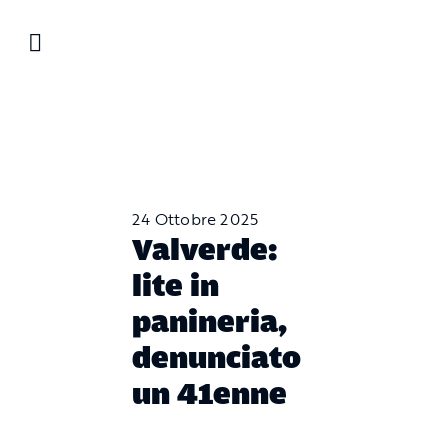
Salta
al
contenuto
24 Ottobre 2025
Valverde:
lite in
panineria,
denunciato
un 41enne