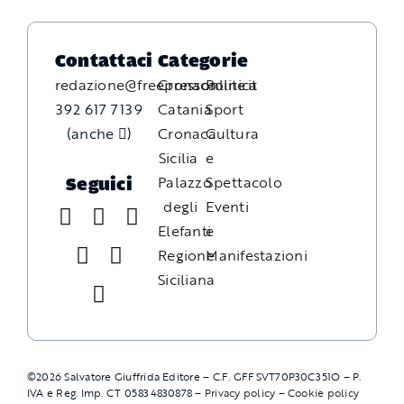
Contattaci
Categorie
redazione@freepressonline.it
Cronaca
Politica
392 617 7139
Catania
Sport
(anche
)
Cronaca
Cultura
Sicilia
e
Palazzo
Spettacolo
Seguici
degli
Eventi
Elefanti
e
Regione
Manifestazioni
Siciliana
©
2026
Salvatore Giuffrida Editore – C.F. GFFSVT70P30C351O – P.
IVA e Reg. Imp. CT 05834830878 –
Privacy policy
–
Cookie policy