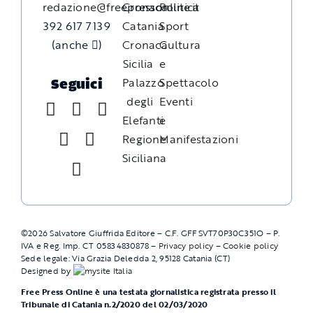
redazione@freepressonline.it
Cronaca
Politica
392 617 7139
Catania
Sport
(anche
)
Cronaca
Cultura
Sicilia
e
Palazzo
Spettacolo
Seguici
degli
Eventi
Elefanti
e
Regione
Manifestazioni
Siciliana
©
2026
Salvatore Giuffrida Editore – C.F. GFFSVT70P30C351O – P.
IVA e Reg. Imp. CT 05834830878 –
Privacy policy
–
Cookie policy
Sede legale: Via Grazia Deledda 2, 95128 Catania (CT)
Designed by
Free Press Online è una testata giornalistica registrata presso il
Tribunale di Catania n.2/2020 del 02/03/2020