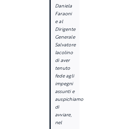
Daniela
Faraoni
e al
Dirigente
Generale
Salvatore
Iacolino
di aver
tenuto
fede agli
impegni
assunti e
auspichiamo
di
avviare,
nel