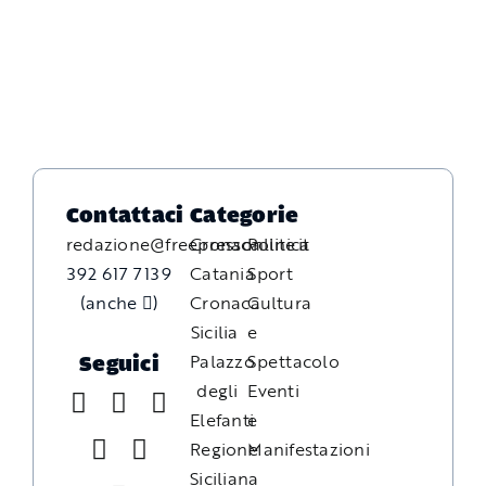
Contattaci
Categorie
redazione@freepressonline.it
Cronaca
Politica
392 617 7139
Catania
Sport
(anche
)
Cronaca
Cultura
Sicilia
e
Palazzo
Spettacolo
Seguici
degli
Eventi
Elefanti
e
Regione
Manifestazioni
Siciliana