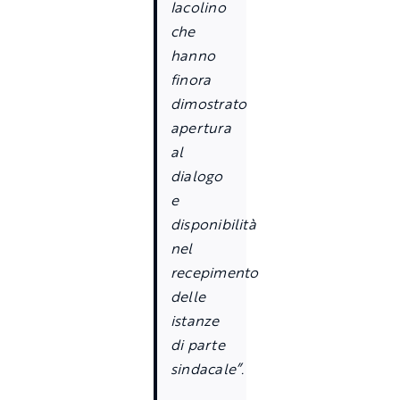
Iacolino
che
hanno
finora
dimostrato
apertura
al
dialogo
e
disponibilit
à
nel
recepimento
delle
istanze
di parte
sindacale
”
.