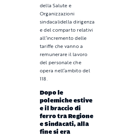
della
Salute e
O
rganizzazioni
sindacali
della dirigenza
e del comparto relativi
all
’
incremento delle
tariffe che vanno a
remunerare il lavoro
del personale che
opera nell
’
ambito del
118.
Dopo le
polemiche
estive
e il braccio di
ferro tra Regione
e Sindacati, alla
fine si era