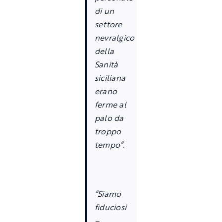
di un
settore
nevralgico
della
Sanit
à
siciliana
erano
ferme al
palo da
troppo
tempo
”
.
“
Siamo
fiduciosi
–