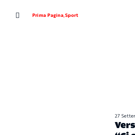
Salta
al
Prima Pagina
,
Sport
contenuto
27 Sett
Vers