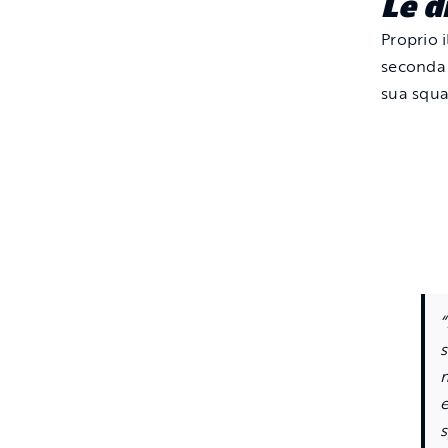
Le d
Proprio 
seconda 
sua squ
s
e
s