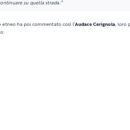
ontinuare su quella strada.”
co etneo ha poi commentato così l’
Audace
Cerignola
, loro
io: