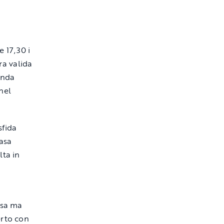
 17,30 i
ra valida
onda
nel
sfida
casa
lta in
asa ma
erto con