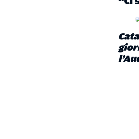
“Ci 
Cata
gior
l’Au