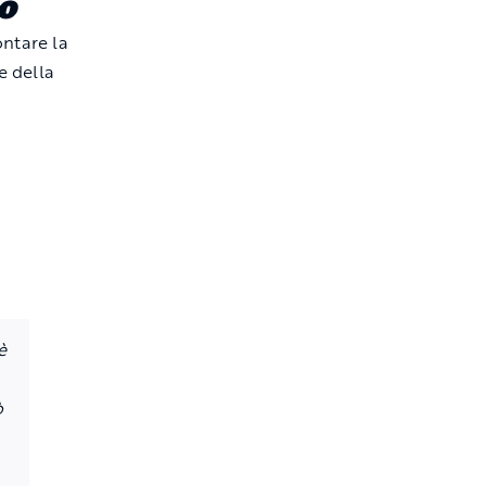
o
ontare la
e della
è
ò