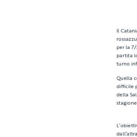
Il Catan
rossazzu
per la 7
partita 
turno in
Quella c
difficile
della Sa
stagione 
L’obiett
dall’alt