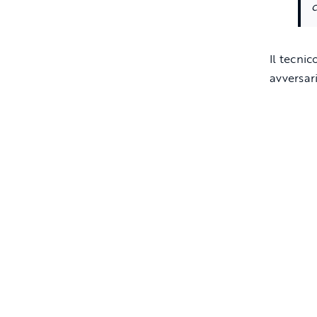
c
Il tecni
avversar