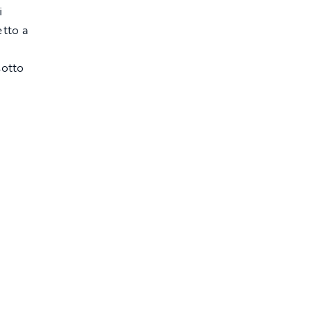
i
etto a
sotto