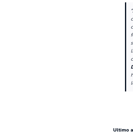
f
l
h
l
Ultimo 