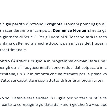
ia è già partito direzione
Cerignola
. Domani pomeriggio alle
rri scenderanno in campo al
Domenico
Monterisi
nella ga
/a giornata di Serie C. Per gli uomini di Toscano sarà la sec
lontana dalle mura amiche dopo il pari in casa del Trapani 
frasettimanale.
ontro l’Audace Cerignola in programma domani sarà una 
 per gli etnei: i pugliesi infatti sono reduci dal colpaccio in 
lernitana, un 3-2 in rimonta che ha fermato per la prima vo
l’attuale capolista e soprattutto di fronte ai propri tifosi.
ivo del Catania sarà andare in Puglia per portare punti a c
ra parte la compagine guidata da Maiuri giocherà a viso ap