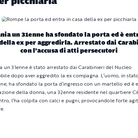
er picchiarla
nia un 31enne ha sfondato la porta ed è ent
della ex per aggredirla. Arrestato dai Carab
con l’accusa di atti persecutori
a un 31enne è stato arrestato dai Carabinieri del Nucleo
ile dopo aver aggredito la ex compagna. L’uomo, in stato
one, ha sfondato la porta d’ingresso con un martello ed è 
tazione della donna, una 32enne residente nel quartiere Ci
ntro, l’ha colpita con calci e pugni, provocandole forte agi
e.