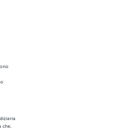
 sono
no
diziaria
a che,