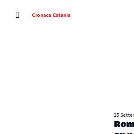
Salta
al
Cronaca Catania
contenuto
25 Sett
Romp