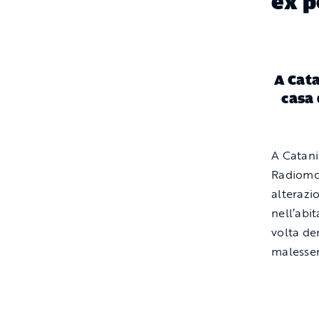
ex p
A Cata
casa 
A Catani
Radiomob
alterazi
nell’abi
volta de
malesser