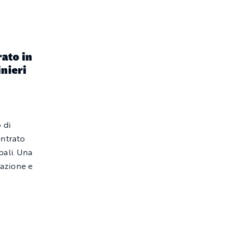
rato in
inieri
 di
entrato
bali. Una
tazione e