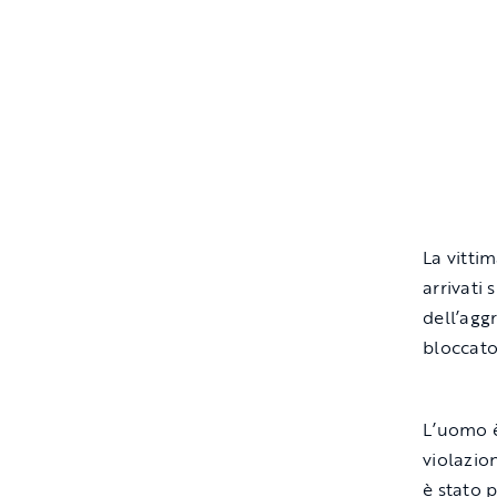
La vittim
arrivati
dell’agg
bloccato
L’uomo è 
violazio
è stato p