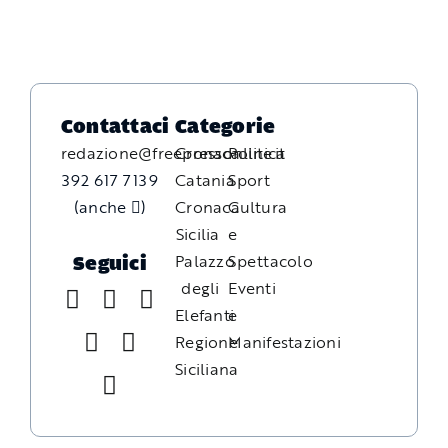
Contattaci
Categorie
redazione@freepressonline.it
Cronaca
Politica
392 617 7139
Catania
Sport
(anche
)
Cronaca
Cultura
Sicilia
e
Palazzo
Spettacolo
Seguici
degli
Eventi
Elefanti
e
Regione
Manifestazioni
Siciliana